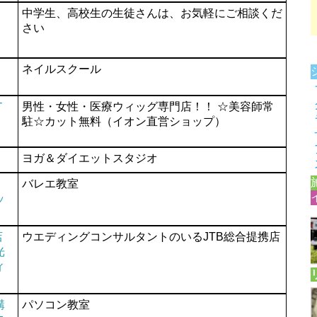
中学生、高校生の生徒さんは、お気軽にご相談くだ
さい
ネイルスクール
Ｔ
男性・女性・医療ウィッグ専門店！！ ☆美容師常
）
駐☆カット無料（イオン直営ショップ）
ヨガ＆ダイエットスタジオ
人
バレエ教室
ッ
店
ウエディングコンサルタントのいるJTB総合提携店
光
ィ
講
パソコン教室