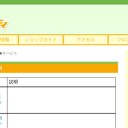
ト情報
ショップガイド
アクセス
フロ
サービス
ス
説明
占
ウ
南
ー