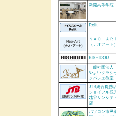
新開高等学院
Relit
ＮＡＯ－ＡＲ
（ナオアート
BISHIDOU
一般社団法
やよいクラシ
クバレエ教室
JTB総合提携
ジョイフル観
越谷サンシテ
店
パソコン市民